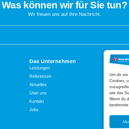
Was können wir für Sie tun?
Wir freuen uns auf Ihre Nachricht.
Das Unternehmen
Star
Leistungen
Um dir ein
Referenzen
Cookies, u
Aktuelles
zuzugreife
Über uns
wie das Su
Wenn du de
Kontakt
bestimmte
Jobs
Akz